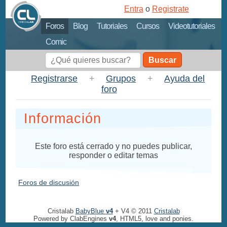
Entra
o
Registrate
Foros
Blog
Tutoriales
Cursos
Videotutoriales
Comic
Buscar
Registrarse
+
Grupos
+
Ayuda del
foro
Información
Este foro está cerrado y no puedes publicar,
responder o editar temas
Foros de discusión
Cristalab
BabyBlue
v4
+ V4 © 2011
Cristalab
Powered by ClabEngines
v4
, HTML5, love and ponies.