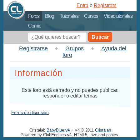
Entra
o
Registrate
Foros
Blog
Tutoriales
Cursos
Videotutoriales
Comic
Buscar
Registrarse
+
Grupos
+
Ayuda del
foro
Información
Este foro está cerrado y no puedes publicar,
responder o editar temas
Foros de discusión
Cristalab
BabyBlue
v4
+ V4 © 2011
Cristalab
Powered by ClabEngines
v4
, HTML5, love and ponies.