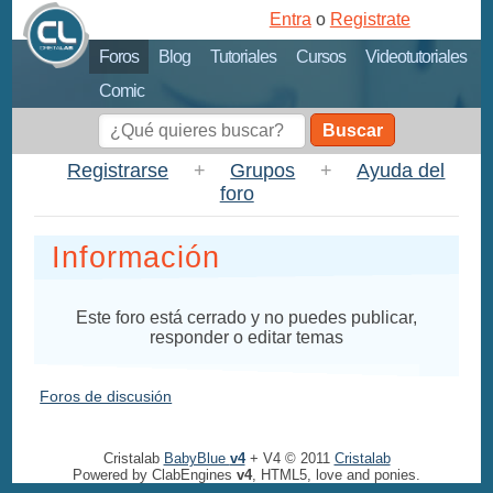
Entra
o
Registrate
Foros
Blog
Tutoriales
Cursos
Videotutoriales
Comic
Buscar
Registrarse
+
Grupos
+
Ayuda del
foro
Información
Este foro está cerrado y no puedes publicar,
responder o editar temas
Foros de discusión
Cristalab
BabyBlue
v4
+ V4 © 2011
Cristalab
Powered by ClabEngines
v4
, HTML5, love and ponies.