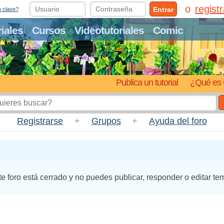
regist
Entrar
o clave?
riales
Cursos
Videotutoriales
Comic
Publica un tutorial
¿Qué es 
Registrarse
+
Grupos
+
Ayuda del foro
te foro está cerrado y no puedes publicar, responder o editar te