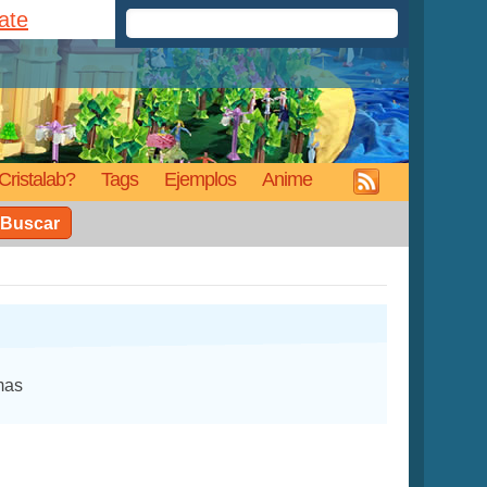
rate
Cristalab?
Tags
Ejemplos
Anime
Buscar
mas