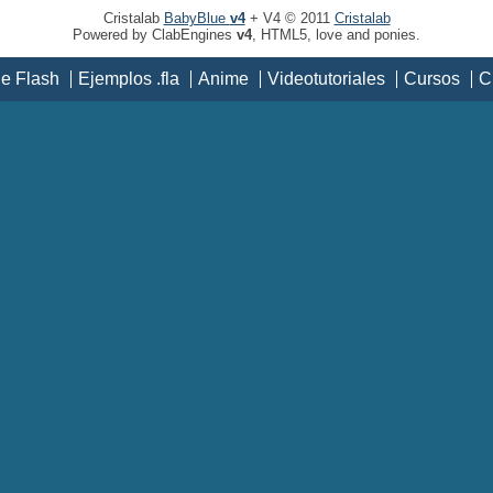
Cristalab
BabyBlue
v4
+ V4 © 2011
Cristalab
Powered by ClabEngines
v4
, HTML5, love and ponies.
de Flash
Ejemplos .fla
Anime
Videotutoriales
Cursos
C