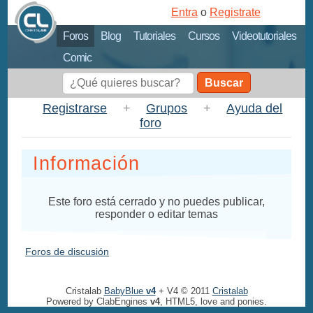
Entra
o
Registrate
Foros
Blog
Tutoriales
Cursos
Videotutoriales
Comic
Buscar
Registrarse
+
Grupos
+
Ayuda del
foro
Información
Este foro está cerrado y no puedes publicar,
responder o editar temas
Foros de discusión
Cristalab
BabyBlue
v4
+ V4 © 2011
Cristalab
Powered by ClabEngines
v4
, HTML5, love and ponies.