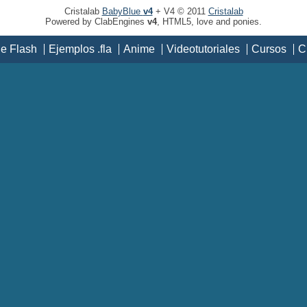
Cristalab
BabyBlue
v4
+ V4 © 2011
Cristalab
Powered by ClabEngines
v4
, HTML5, love and ponies.
de Flash
Ejemplos .fla
Anime
Videotutoriales
Cursos
C