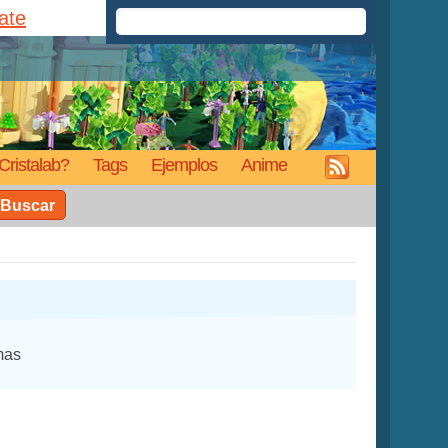
rate
Cristalab?
Tags
Ejemplos
Anime
Buscar
mas