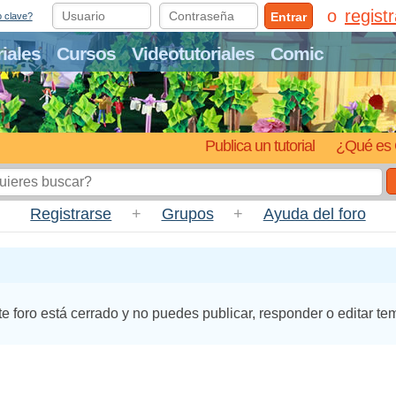
regist
Entrar
o clave?
riales
Cursos
Videotutoriales
Comic
Publica un tutorial
¿Qué es 
Registrarse
+
Grupos
+
Ayuda del foro
te foro está cerrado y no puedes publicar, responder o editar te