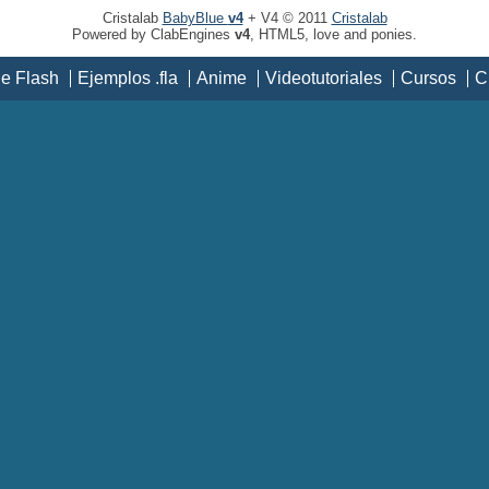
Cristalab
BabyBlue
v4
+ V4 © 2011
Cristalab
Powered by ClabEngines
v4
, HTML5, love and ponies.
de Flash
Ejemplos .fla
Anime
Videotutoriales
Cursos
C