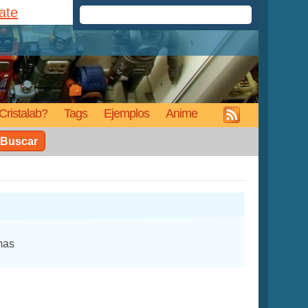
rate
Cristalab?
Tags
Ejemplos
Anime
Buscar
mas