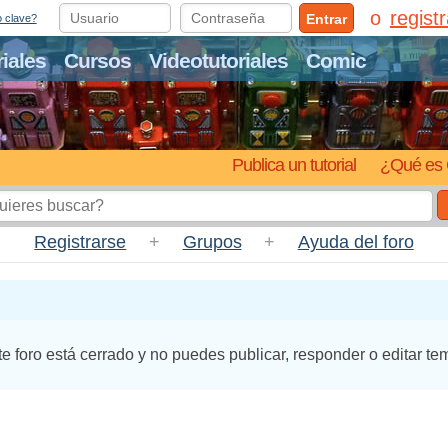
regist
Entrar
o clave?
riales
Cursos
Videotutoriales
Comic
Publica un tutorial
¿Qué es 
Registrarse
+
Grupos
+
Ayuda del foro
te foro está cerrado y no puedes publicar, responder o editar te