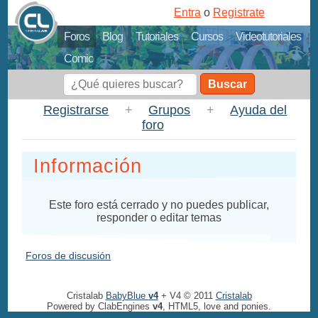
Entra
o
Registrate
Foros
Blog
Tutoriales
Cursos
Videotutoriales
Comic
Buscar
Registrarse
+
Grupos
+
Ayuda del
foro
Información
Este foro está cerrado y no puedes publicar,
responder o editar temas
Foros de discusión
Cristalab
BabyBlue
v4
+ V4 © 2011
Cristalab
Powered by ClabEngines
v4
, HTML5, love and ponies.