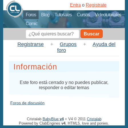
Entra
o
Registrate
Foros
Blog
Tutoriales
Cursos
Videotutoriales
Comic
Buscar
Registrarse
+
Grupos
+
Ayuda del
foro
Información
Este foro está cerrado y no puedes publicar,
responder o editar temas
Foros de discusión
Cristalab
BabyBlue
v4
+ V4 © 2011
Cristalab
Powered by ClabEngines
v4
, HTML5, love and ponies.