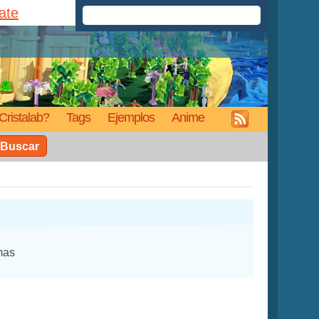
rate
Cristalab?
Tags
Ejemplos
Anime
Buscar
mas