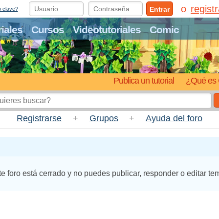
regist
Entrar
o clave?
riales
Cursos
Videotutoriales
Comic
Publica un tutorial
¿Qué es 
Registrarse
+
Grupos
+
Ayuda del foro
te foro está cerrado y no puedes publicar, responder o editar te