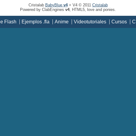
Cristalab
BabyBlue
v4
+ V4 © 2011
Cristalab
Powered by ClabEngines
v4
, HTML5, love and ponies.
de Flash
Ejemplos .fla
Anime
Videotutoriales
Cursos
C