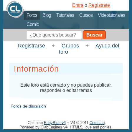
Entra
o
Registrate
Foros
Blog
Tutoriales
Cursos
Videotutoriales
Comic
Buscar
Registrarse
+
Grupos
+
Ayuda del
foro
Información
Este foro está cerrado y no puedes publicar,
responder o editar temas
Foros de discusión
Cristalab
BabyBlue
v4
+ V4 © 2011
Cristalab
Powered by ClabEngines
v4
, HTML5, love and ponies.