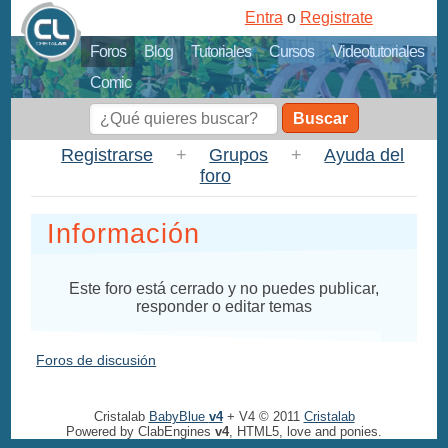
Entra
o
Registrate
Foros
Blog
Tutoriales
Cursos
Videotutoriales
Comic
Buscar
Registrarse
+
Grupos
+
Ayuda del
foro
Información
Este foro está cerrado y no puedes publicar,
responder o editar temas
Foros de discusión
Cristalab
BabyBlue
v4
+ V4 © 2011
Cristalab
Powered by ClabEngines
v4
, HTML5, love and ponies.