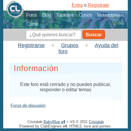
Entra
o
Registrate
Foros
Blog
Tutoriales
Cursos
Videotutoriales
Comic
Buscar
Registrarse
+
Grupos
+
Ayuda del
foro
Información
Este foro está cerrado y no puedes publicar,
responder o editar temas
Foros de discusión
Cristalab
BabyBlue
v4
+ V4 © 2011
Cristalab
Powered by ClabEngines
v4
, HTML5, love and ponies.