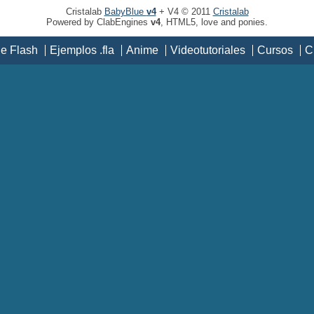
Cristalab
BabyBlue
v4
+ V4 © 2011
Cristalab
Powered by ClabEngines
v4
, HTML5, love and ponies.
de Flash
Ejemplos .fla
Anime
Videotutoriales
Cursos
C