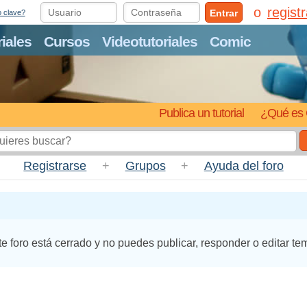
regist
Entrar
o clave?
riales
Cursos
Videotutoriales
Comic
Publica un tutorial
¿Qué es 
Registrarse
+
Grupos
+
Ayuda del foro
te foro está cerrado y no puedes publicar, responder o editar te