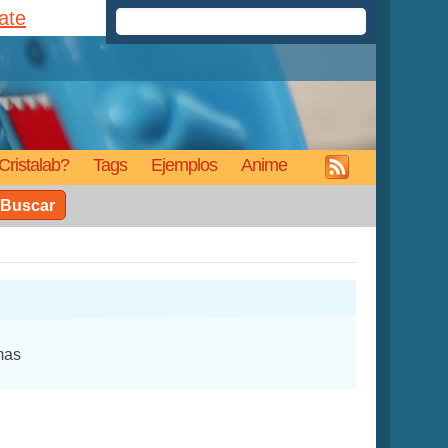
rate
Cristalab?
Tags
Ejemplos
Anime
Buscar
mas