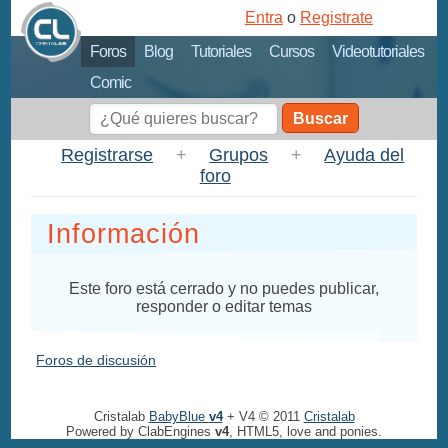
Entra
o
Registrate
Foros
Blog
Tutoriales
Cursos
Videotutoriales
Comic
Buscar
Registrarse
+
Grupos
+
Ayuda del
foro
Información
Este foro está cerrado y no puedes publicar,
responder o editar temas
Foros de discusión
Cristalab
BabyBlue
v4
+ V4 © 2011
Cristalab
Powered by ClabEngines
v4
, HTML5, love and ponies.