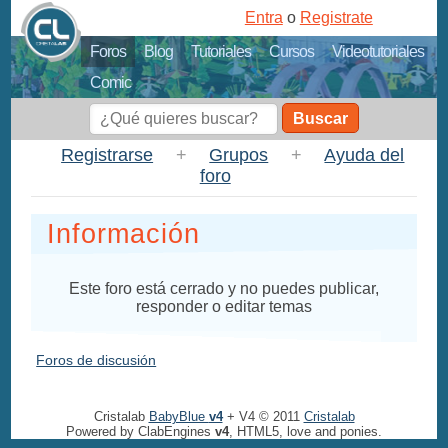
Entra
o
Registrate
Foros
Blog
Tutoriales
Cursos
Videotutoriales
Comic
Buscar
Registrarse
+
Grupos
+
Ayuda del
foro
Información
Este foro está cerrado y no puedes publicar,
responder o editar temas
Foros de discusión
Cristalab
BabyBlue
v4
+ V4 © 2011
Cristalab
Powered by ClabEngines
v4
, HTML5, love and ponies.