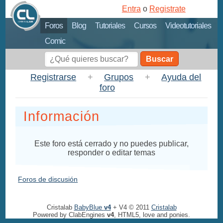
Entra
o
Registrate
Foros
Blog
Tutoriales
Cursos
Videotutoriales
Comic
Buscar
Registrarse
+
Grupos
+
Ayuda del
foro
Información
Este foro está cerrado y no puedes publicar,
responder o editar temas
Foros de discusión
Cristalab
BabyBlue
v4
+ V4 © 2011
Cristalab
Powered by ClabEngines
v4
, HTML5, love and ponies.