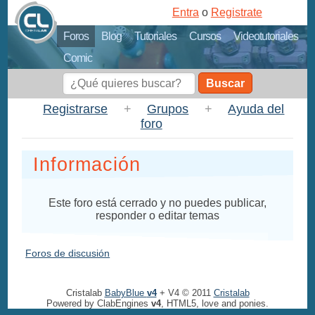
Entra
o
Registrate
Foros
Blog
Tutoriales
Cursos
Videotutoriales
Comic
Buscar
Registrarse
+
Grupos
+
Ayuda del
foro
Información
Este foro está cerrado y no puedes publicar,
responder o editar temas
Foros de discusión
Cristalab
BabyBlue
v4
+ V4 © 2011
Cristalab
Powered by ClabEngines
v4
, HTML5, love and ponies.