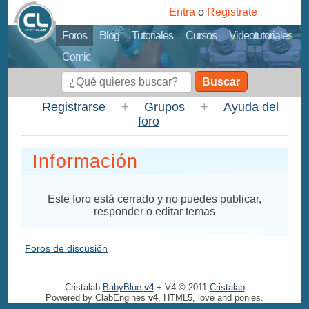
Entra
o
Registrate
Foros
Blog
Tutoriales
Cursos
Videotutoriales
Comic
Buscar
Registrarse
+
Grupos
+
Ayuda del
foro
Información
Este foro está cerrado y no puedes publicar,
responder o editar temas
Foros de discusión
Cristalab
BabyBlue
v4
+ V4 © 2011
Cristalab
Powered by ClabEngines
v4
, HTML5, love and ponies.