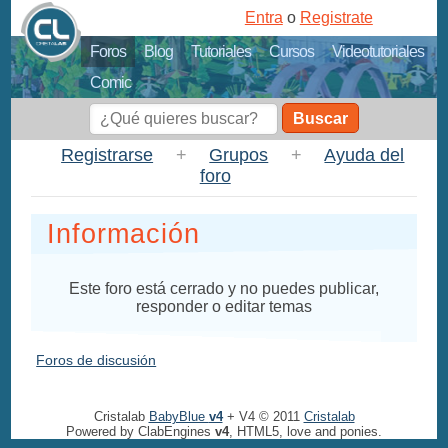
Entra
o
Registrate
Foros
Blog
Tutoriales
Cursos
Videotutoriales
Comic
Buscar
Registrarse
+
Grupos
+
Ayuda del
foro
Información
Este foro está cerrado y no puedes publicar,
responder o editar temas
Foros de discusión
Cristalab
BabyBlue
v4
+ V4 © 2011
Cristalab
Powered by ClabEngines
v4
, HTML5, love and ponies.