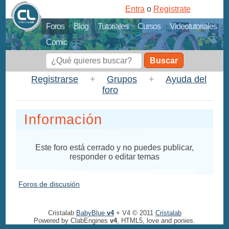
Entra
o
Registrate
Foros
Blog
Tutoriales
Cursos
Videotutoriales
Comic
Buscar
Registrarse
+
Grupos
+
Ayuda del
foro
Información
Este foro está cerrado y no puedes publicar,
responder o editar temas
Foros de discusión
Cristalab
BabyBlue
v4
+ V4 © 2011
Cristalab
Powered by ClabEngines
v4
, HTML5, love and ponies.