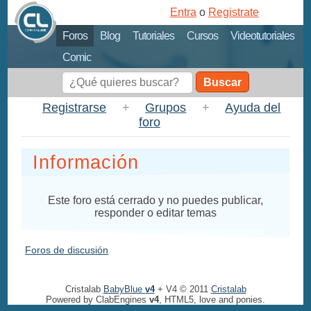
Entra
o
Registrate
Foros
Blog
Tutoriales
Cursos
Videotutoriales
Comic
Buscar
Registrarse
+
Grupos
+
Ayuda del
foro
Información
Este foro está cerrado y no puedes publicar,
responder o editar temas
Foros de discusión
Cristalab
BabyBlue
v4
+ V4 © 2011
Cristalab
Powered by ClabEngines
v4
, HTML5, love and ponies.