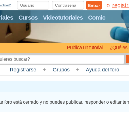
regist
Entrar
o clave?
riales
Cursos
Videotutoriales
Comic
Publica un tutorial
¿Qué es 
Registrarse
+
Grupos
+
Ayuda del foro
te foro está cerrado y no puedes publicar, responder o editar te