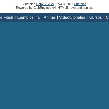
Cristalab
BabyBlue
v4
+ V4 © 2011
Cristalab
Powered by ClabEngines
v4
, HTML5, love and ponies.
de Flash
Ejemplos .fla
Anime
Videotutoriales
Cursos
C