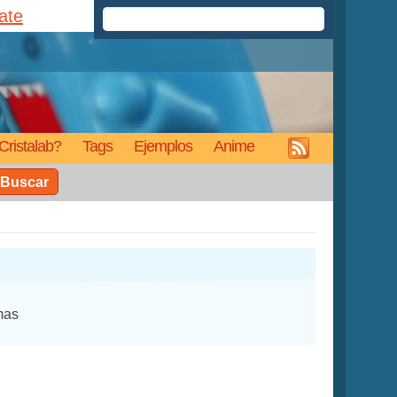
rate
Cristalab?
Tags
Ejemplos
Anime
Buscar
mas