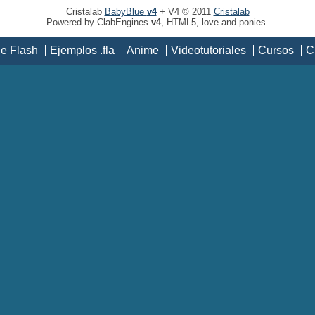
Cristalab
BabyBlue
v4
+ V4 © 2011
Cristalab
Powered by ClabEngines
v4
, HTML5, love and ponies.
de Flash
Ejemplos .fla
Anime
Videotutoriales
Cursos
C