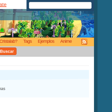
rate
Cristalab?
Tags
Ejemplos
Anime
Buscar
mas