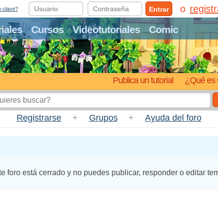
regist
Entrar
o clave?
riales
Cursos
Videotutoriales
Comic
Publica un tutorial
¿Qué es 
Registrarse
+
Grupos
+
Ayuda del foro
te foro está cerrado y no puedes publicar, responder o editar te