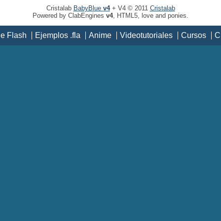
Cristalab
BabyBlue
v4
+ V4 © 2011
Cristalab
Powered by ClabEngines
v4
, HTML5, love and ponies.
de Flash
Ejemplos .fla
Anime
Videotutoriales
Cursos
C