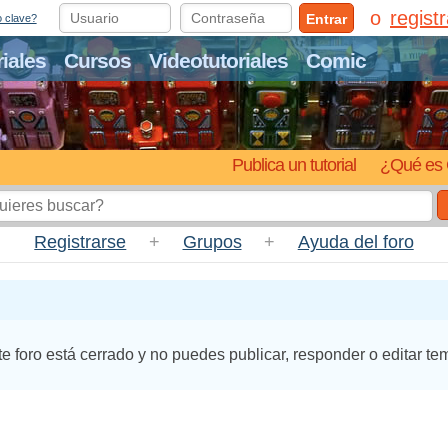
regist
Entrar
o clave?
riales
Cursos
Videotutoriales
Comic
Publica un tutorial
¿Qué es 
Registrarse
+
Grupos
+
Ayuda del foro
te foro está cerrado y no puedes publicar, responder o editar te