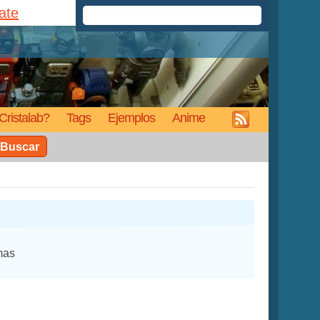
rate
Cristalab?
Tags
Ejemplos
Anime
Buscar
mas