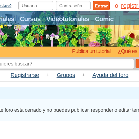
regist
Entrar
o clave?
riales
Cursos
Videotutoriales
Comic
Publica un tutorial
¿Qué es 
Registrarse
+
Grupos
+
Ayuda del foro
te foro está cerrado y no puedes publicar, responder o editar te