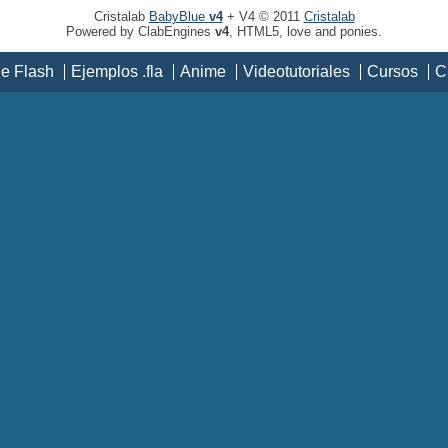
Cristalab
BabyBlue
v4
+ V4 © 2011
Cristalab
Powered by ClabEngines
v4
, HTML5, love and ponies.
de Flash
Ejemplos .fla
Anime
Videotutoriales
Cursos
C