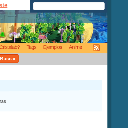
rate
Cristalab?
Tags
Ejemplos
Anime
Buscar
mas