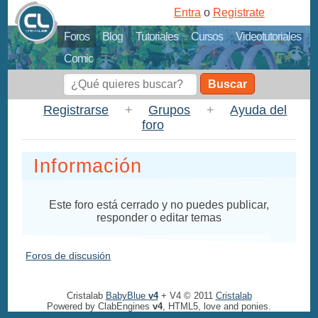
Entra
o
Registrate
Foros
Blog
Tutoriales
Cursos
Videotutoriales
Comic
Buscar
Registrarse
+
Grupos
+
Ayuda del
foro
Información
Este foro está cerrado y no puedes publicar,
responder o editar temas
Foros de discusión
Cristalab
BabyBlue
v4
+ V4 © 2011
Cristalab
Powered by ClabEngines
v4
, HTML5, love and ponies.