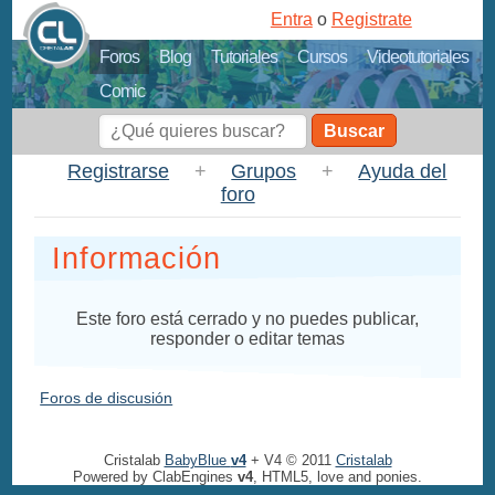
Entra
o
Registrate
Foros
Blog
Tutoriales
Cursos
Videotutoriales
Comic
Buscar
Registrarse
+
Grupos
+
Ayuda del
foro
Información
Este foro está cerrado y no puedes publicar,
responder o editar temas
Foros de discusión
Cristalab
BabyBlue
v4
+ V4 © 2011
Cristalab
Powered by ClabEngines
v4
, HTML5, love and ponies.