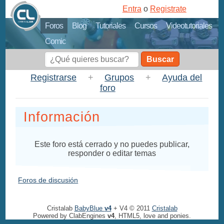
Entra
o
Registrate
Foros
Blog
Tutoriales
Cursos
Videotutoriales
Comic
Buscar
Registrarse
+
Grupos
+
Ayuda del
foro
Información
Este foro está cerrado y no puedes publicar,
responder o editar temas
Foros de discusión
Cristalab
BabyBlue
v4
+ V4 © 2011
Cristalab
Powered by ClabEngines
v4
, HTML5, love and ponies.