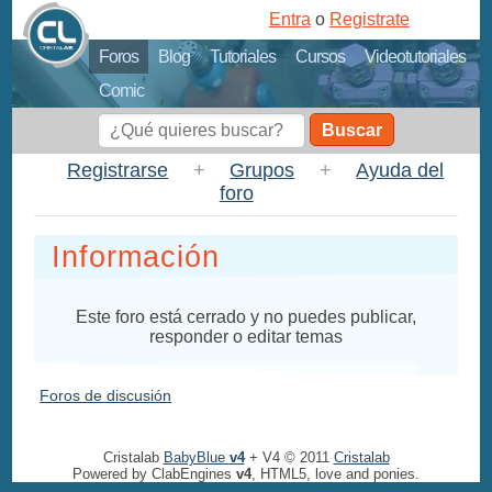
Entra
o
Registrate
Foros
Blog
Tutoriales
Cursos
Videotutoriales
Comic
Buscar
Registrarse
+
Grupos
+
Ayuda del
foro
Información
Este foro está cerrado y no puedes publicar,
responder o editar temas
Foros de discusión
Cristalab
BabyBlue
v4
+ V4 © 2011
Cristalab
Powered by ClabEngines
v4
, HTML5, love and ponies.