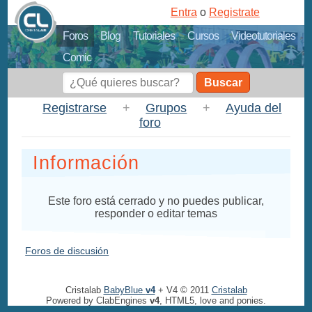
Entra
o
Registrate
Foros
Blog
Tutoriales
Cursos
Videotutoriales
Comic
Buscar
Registrarse
+
Grupos
+
Ayuda del
foro
Información
Este foro está cerrado y no puedes publicar,
responder o editar temas
Foros de discusión
Cristalab
BabyBlue
v4
+ V4 © 2011
Cristalab
Powered by ClabEngines
v4
, HTML5, love and ponies.