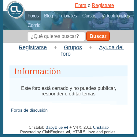
Entra
o
Registrate
Foros
Blog
Tutoriales
Cursos
Videotutoriales
Comic
Buscar
Registrarse
+
Grupos
+
Ayuda del
foro
Información
Este foro está cerrado y no puedes publicar,
responder o editar temas
Foros de discusión
Cristalab
BabyBlue
v4
+ V4 © 2011
Cristalab
Powered by ClabEngines
v4
, HTML5, love and ponies.