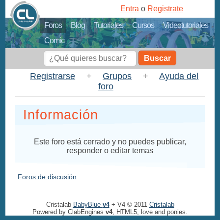
Entra
o
Registrate
Foros
Blog
Tutoriales
Cursos
Videotutoriales
Comic
Buscar
Registrarse
+
Grupos
+
Ayuda del
foro
Información
Este foro está cerrado y no puedes publicar,
responder o editar temas
Foros de discusión
Cristalab
BabyBlue
v4
+ V4 © 2011
Cristalab
Powered by ClabEngines
v4
, HTML5, love and ponies.