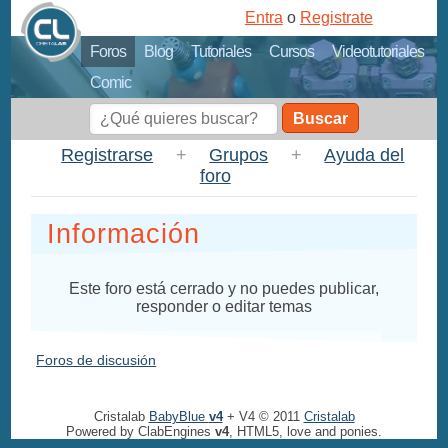
Entra
o
Registrate
Foros
Blog
Tutoriales
Cursos
Videotutoriales
Comic
Buscar
Registrarse
+
Grupos
+
Ayuda del
foro
Información
Este foro está cerrado y no puedes publicar,
responder o editar temas
Foros de discusión
Cristalab
BabyBlue
v4
+ V4 © 2011
Cristalab
Powered by ClabEngines
v4
, HTML5, love and ponies.