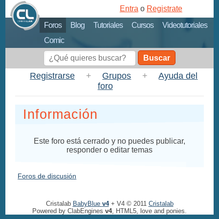
Entra
o
Registrate
Foros
Blog
Tutoriales
Cursos
Videotutoriales
Comic
Buscar
Registrarse
+
Grupos
+
Ayuda del
foro
Información
Este foro está cerrado y no puedes publicar,
responder o editar temas
Foros de discusión
Cristalab
BabyBlue
v4
+ V4 © 2011
Cristalab
Powered by ClabEngines
v4
, HTML5, love and ponies.