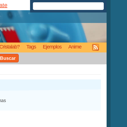
rate
Cristalab?
Tags
Ejemplos
Anime
Buscar
mas