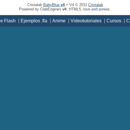
Cristalab
BabyBlue
v4
+ V4 © 2011
Cristalab
Powered by ClabEngines
v4
, HTML5, love and ponies.
de Flash
Ejemplos .fla
Anime
Videotutoriales
Cursos
C