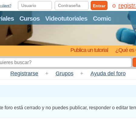
regist
Entrar
o clave?
riales
Cursos
Videotutoriales
Comic
Publica un tutorial
¿Qué es 
Registrarse
+
Grupos
+
Ayuda del foro
te foro está cerrado y no puedes publicar, responder o editar te