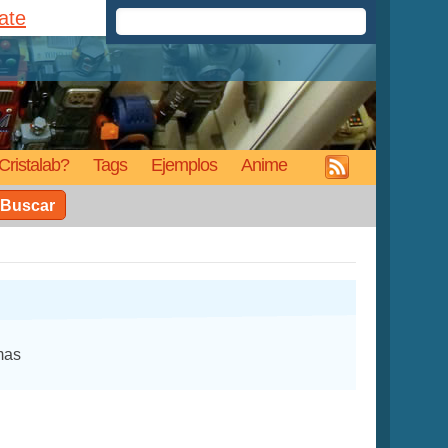
rate
Cristalab?
Tags
Ejemplos
Anime
Buscar
mas