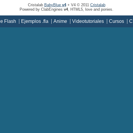
Cristalab
BabyBlue
v4
+ V4 © 2011
Cristalab
Powered by ClabEngines
v4
, HTML5, love and ponies.
de Flash
Ejemplos .fla
Anime
Videotutoriales
Cursos
C