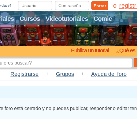
regist
Entrar
o clave?
riales
Cursos
Videotutoriales
Comic
Publica un tutorial
¿Qué es 
Registrarse
+
Grupos
+
Ayuda del foro
te foro está cerrado y no puedes publicar, responder o editar te