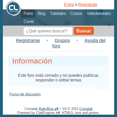
Entra
o
Registrate
Foros
Blog
Tutoriales
Cursos
Videotutoriales
Comic
Buscar
Registrarse
+
Grupos
+
Ayuda del
foro
Información
Este foro está cerrado y no puedes publicar,
responder o editar temas
Foros de discusión
Cristalab
BabyBlue
v4
+ V4 © 2011
Cristalab
Powered by ClabEngines
v4
, HTML5, love and ponies.