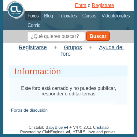
Entra
o
Registrate
Foros
Blog
Tutoriales
Cursos
Videotutoriales
Comic
Buscar
Registrarse
+
Grupos
+
Ayuda del
foro
Información
Este foro está cerrado y no puedes publicar,
responder o editar temas
Foros de discusión
Cristalab
BabyBlue
v4
+ V4 © 2011
Cristalab
Powered by ClabEngines
v4
, HTML5, love and ponies.