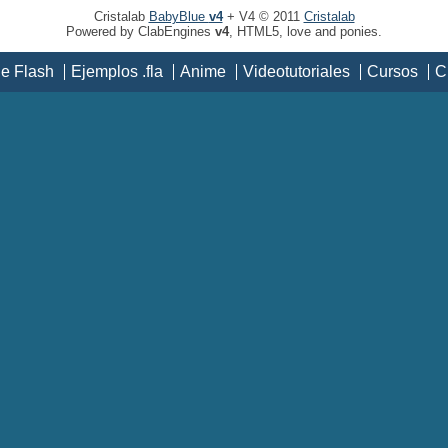
Cristalab
BabyBlue
v4
+ V4 © 2011
Cristalab
Powered by ClabEngines
v4
, HTML5, love and ponies.
de Flash
Ejemplos .fla
Anime
Videotutoriales
Cursos
C