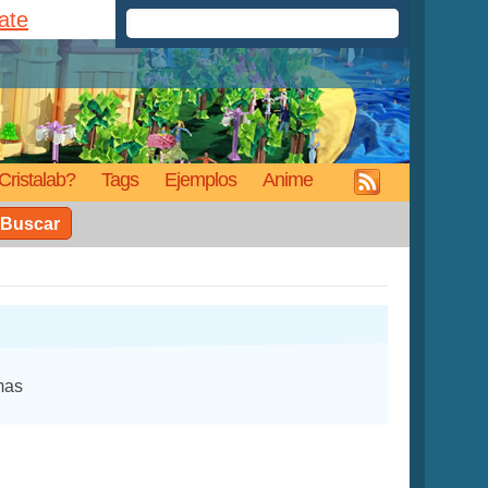
rate
Cristalab?
Tags
Ejemplos
Anime
Buscar
mas