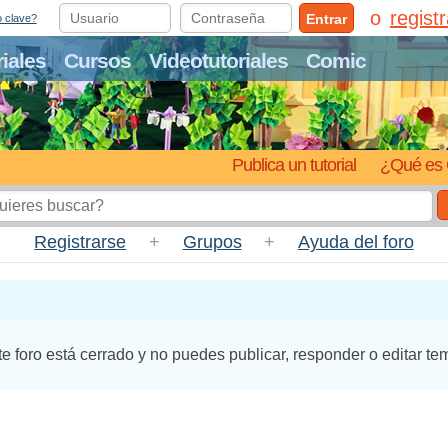
regist
Entrar
o clave?
riales
Cursos
Videotutoriales
Comic
Publica un tutorial
¿Qué es 
Registrarse
+
Grupos
+
Ayuda del foro
te foro está cerrado y no puedes publicar, responder o editar te