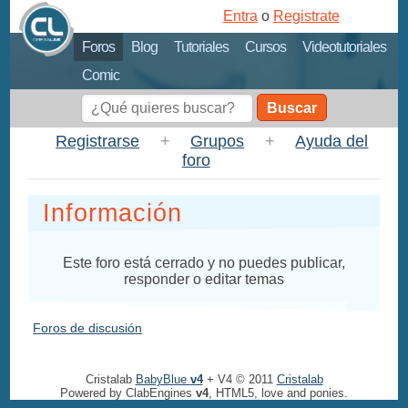
Entra
o
Registrate
Foros
Blog
Tutoriales
Cursos
Videotutoriales
Comic
Buscar
Registrarse
+
Grupos
+
Ayuda del
foro
Información
Este foro está cerrado y no puedes publicar,
responder o editar temas
Foros de discusión
Cristalab
BabyBlue
v4
+ V4 © 2011
Cristalab
Powered by ClabEngines
v4
, HTML5, love and ponies.