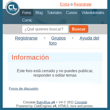
Entra
o
Registrate
Foros
Blog
Tutoriales
Cursos
Videotutoriales
Comic
Buscar
Registrarse
+
Grupos
+
Ayuda del
foro
Información
Este foro está cerrado y no puedes publicar,
responder o editar temas
Foros de discusión
Cristalab
BabyBlue
v4
+ V4 © 2011
Cristalab
Powered by ClabEngines
v4
, HTML5, love and ponies.