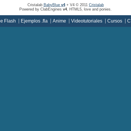
Cristalab
BabyBlue
v4
+ V4 © 2011
Cristalab
Powered by ClabEngines
v4
, HTML5, love and ponies.
de Flash
Ejemplos .fla
Anime
Videotutoriales
Cursos
C