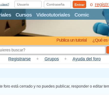
regist
Entrar
o clave?
riales
Cursos
Videotutoriales
Comic
Publica un tutorial
¿Qué es 
Registrarse
+
Grupos
+
Ayuda del foro
te foro está cerrado y no puedes publicar, responder o editar te