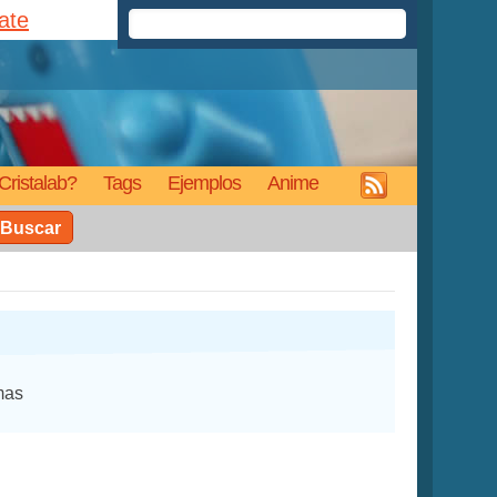
rate
Cristalab?
Tags
Ejemplos
Anime
Buscar
mas