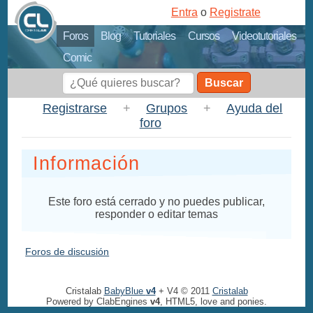
Entra
o
Registrate
Foros
Blog
Tutoriales
Cursos
Videotutoriales
Comic
Buscar
Registrarse
+
Grupos
+
Ayuda del
foro
Información
Este foro está cerrado y no puedes publicar,
responder o editar temas
Foros de discusión
Cristalab
BabyBlue
v4
+ V4 © 2011
Cristalab
Powered by ClabEngines
v4
, HTML5, love and ponies.