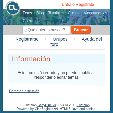
Entra
o
Registrate
Foros
Blog
Tutoriales
Cursos
Videotutoriales
Comic
Buscar
Registrarse
+
Grupos
+
Ayuda del
foro
Información
Este foro está cerrado y no puedes publicar,
responder o editar temas
Foros de discusión
Cristalab
BabyBlue
v4
+ V4 © 2011
Cristalab
Powered by ClabEngines
v4
, HTML5, love and ponies.