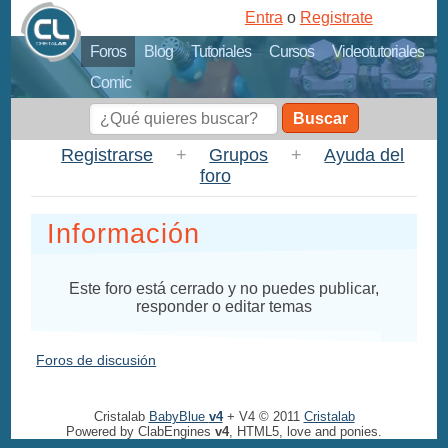
Entra
o
Registrate
Foros
Blog
Tutoriales
Cursos
Videotutoriales
Comic
Buscar
Registrarse
+
Grupos
+
Ayuda del
foro
Información
Este foro está cerrado y no puedes publicar,
responder o editar temas
Foros de discusión
Cristalab
BabyBlue
v4
+ V4 © 2011
Cristalab
Powered by ClabEngines
v4
, HTML5, love and ponies.