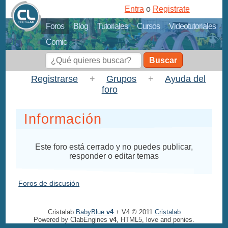
Entra
o
Registrate
Foros
Blog
Tutoriales
Cursos
Videotutoriales
Comic
Buscar
Registrarse
+
Grupos
+
Ayuda del
foro
Información
Este foro está cerrado y no puedes publicar,
responder o editar temas
Foros de discusión
Cristalab
BabyBlue
v4
+ V4 © 2011
Cristalab
Powered by ClabEngines
v4
, HTML5, love and ponies.