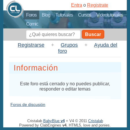
Entra
o
Registrate
Foros
Blog
Tutoriales
Cursos
Videotutoriales
Comic
Buscar
Registrarse
+
Grupos
+
Ayuda del
foro
Información
Este foro está cerrado y no puedes publicar,
responder o editar temas
Foros de discusión
Cristalab
BabyBlue
v4
+ V4 © 2011
Cristalab
Powered by ClabEngines
v4
, HTML5, love and ponies.