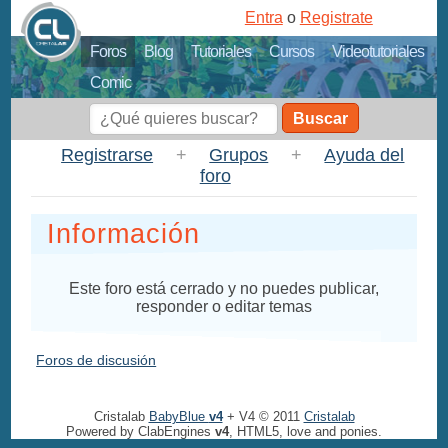
Entra
o
Registrate
Foros
Blog
Tutoriales
Cursos
Videotutoriales
Comic
Buscar
Registrarse
+
Grupos
+
Ayuda del
foro
Información
Este foro está cerrado y no puedes publicar,
responder o editar temas
Foros de discusión
Cristalab
BabyBlue
v4
+ V4 © 2011
Cristalab
Powered by ClabEngines
v4
, HTML5, love and ponies.