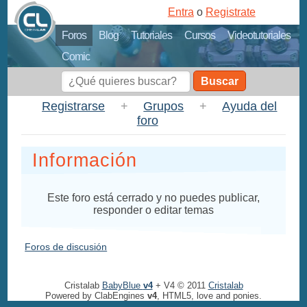
Entra
o
Registrate
Foros
Blog
Tutoriales
Cursos
Videotutoriales
Comic
Buscar
Registrarse
+
Grupos
+
Ayuda del
foro
Información
Este foro está cerrado y no puedes publicar,
responder o editar temas
Foros de discusión
Cristalab
BabyBlue
v4
+ V4 © 2011
Cristalab
Powered by ClabEngines
v4
, HTML5, love and ponies.